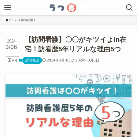
ホーム
訪問看護
【訪問看護】〇〇がキツイよin在
2024
3/06
宅！訪看歴5年リアルな理由5つ
PR
2024年3月3日
2024年3月6日
訪問看護